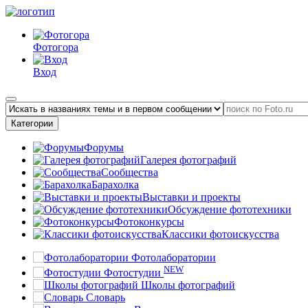
Фотогора
Вход
Категории
Форумы
Галерея фотографий
Сообщества
Барахолка
Выставки и проекты
Обсуждение фототехники
Фотоконкурсы
Классики фотоискусства
Фотолаборатории
NEW
Фотостудии
Школы фотографий
Словарь