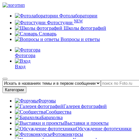
Фотолаборатории
NEW
Фотостудии
Школы фотографий
Словарь
Вопросы и ответы
Фотогора
Вход
Категории
Форумы
Галерея фотографий
Сообщества
Барахолка
Выставки и проекты
Обсуждение фототехники
Фотоконкурсы