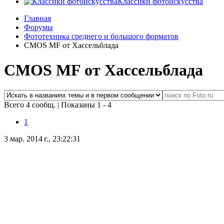
Классики фотоискусства
Главная
Форумы
Фототехника среднего и большого форматов
CMOS MF от Хассельблада
CMOS MF от Хассельблада
Всего 4 сообщ.
|
Показаны 1 - 4
1
3 мар. 2014 г., 23:22:31