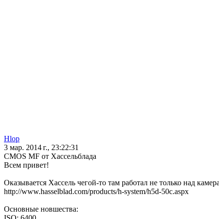
Hlop
3 мар. 2014 г., 23:22:31
CMOS MF от Хассельблада
Всем привет!
Оказывается Хассель чегой-то там работал не только над камер
http://www.hasselblad.com/products/h-system/h5d-50c.aspx
Основные новшества:
ISO: 6400