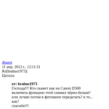
dbanet
11 апр. 2012 г., 12:11:31
Re[brabus1973]:
Цитата:
от: brabus1973
Господа!!! Кто скажет как на Canon D500
включить функцию чтоб снимал чёрно-белым?
или лучше потом в фотошопе переделать? и то...
как?
спасибо!!!