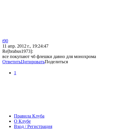
t90
11 апр. 2012 г., 19:24:47
Re[brabus1973]:
все покупают чб флешки давно для монохрома
Ответить
Цитировать
Поделиться
1
Правила Клуба
О Клубе
Вход / Регистрация