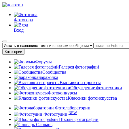
Фотогора
Вход
Категории
Форумы
Галерея фотографий
Сообщества
Барахолка
Выставки и проекты
Обсуждение фототехники
Фотоконкурсы
Классики фотоискусства
Фотолаборатории
NEW
Фотостудии
Школы фотографий
Словарь