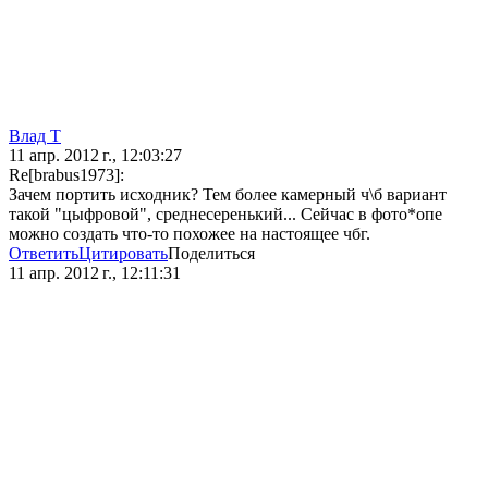
Влад Т
11 апр. 2012 г., 12:03:27
Re[brabus1973]:
Зачем портить исходник? Тем более камерный ч\б вариант
такой "цыфровой", среднесеренький... Сейчас в фото*опе
можно создать что-то похожее на настоящее чбг.
Ответить
Цитировать
Поделиться
11 апр. 2012 г., 12:11:31