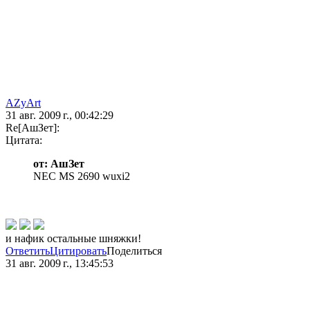
AZyArt
31 авг. 2009 г., 00:42:29
Re[АшЗет]:
Цитата:
от: АшЗет
NEC MS 2690 wuxi2
и нафик остальные шняжки!
Ответить
Цитировать
Поделиться
31 авг. 2009 г., 13:45:53