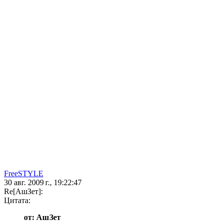
FreeSTYLE
30 авг. 2009 г., 19:22:47
Re[АшЗет]:
Цитата:
от: АшЗет