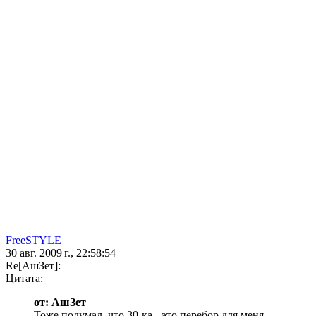
FreeSTYLE
30 авг. 2009 г., 22:58:54
Re[АшЗет]:
Цитата:
от: АшЗет
Тоже подумал, что 30-ка - это перебор для меня.