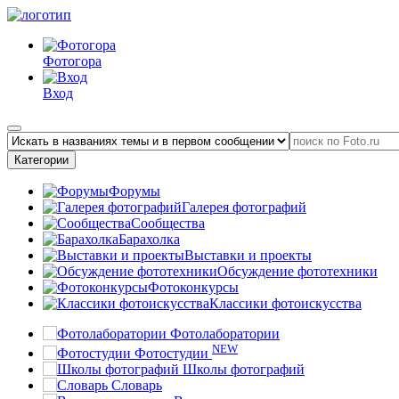
Фотогора
Вход
Категории
Форумы
Галерея фотографий
Сообщества
Барахолка
Выставки и проекты
Обсуждение фототехники
Фотоконкурсы
Классики фотоискусства
Фотолаборатории
NEW
Фотостудии
Школы фотографий
Словарь