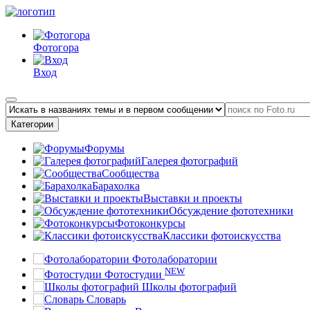
Фотогора
Вход
Категории
Форумы
Галерея фотографий
Сообщества
Барахолка
Выставки и проекты
Обсуждение фототехники
Фотоконкурсы
Классики фотоискусства
Фотолаборатории
NEW
Фотостудии
Школы фотографий
Словарь