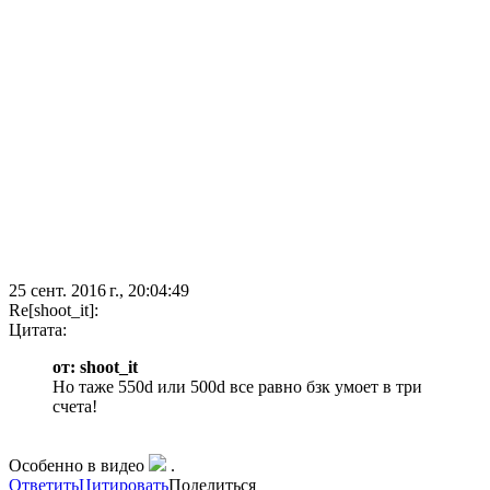
25 сент. 2016 г., 20:04:49
Re[shoot_it]:
Цитата:
от: shoot_it
Но таже 550d или 500d все равно бзк умоет в три
счета!
Особенно в видео
.
Ответить
Цитировать
Поделиться