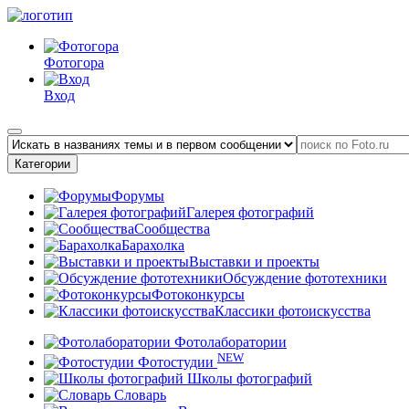
Фотогора
Вход
Категории
Форумы
Галерея фотографий
Сообщества
Барахолка
Выставки и проекты
Обсуждение фототехники
Фотоконкурсы
Классики фотоискусства
Фотолаборатории
NEW
Фотостудии
Школы фотографий
Словарь