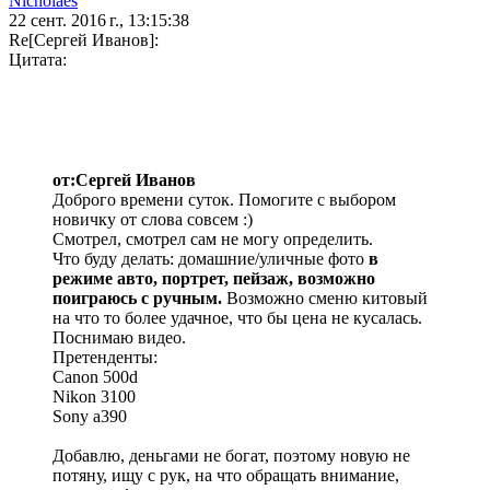
Nicholaes
22 сент. 2016 г., 13:15:38
Re[Сергей Иванов]:
Цитата:
от:Сергей Иванов
Доброго времени суток. Помогите с выбором
новичку от слова совсем :)
Смотрел, смотрел сам не могу определить.
Что буду делать: домашние/уличные фото
в
режиме авто, портрет, пейзаж, возможно
поиграюсь с ручным.
Возможно сменю китовый
на что то более удачное, что бы цена не кусалась.
Поснимаю видео.
Претенденты:
Canon 500d
Nikon 3100
Sony a390
Добавлю, деньгами не богат, поэтому новую не
потяну, ищу с рук, на что обращать внимание,