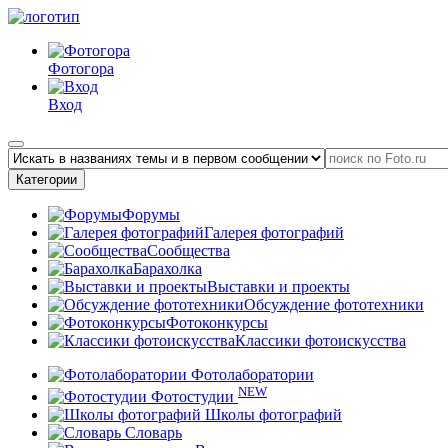
Фотогора
Вход
Категории
Форумы
Галерея фотографий
Сообщества
Барахолка
Выставки и проекты
Обсуждение фототехники
Фотоконкурсы
Классики фотоискусства
Фотолаборатории
NEW
Фотостудии
Школы фотографий
Словарь