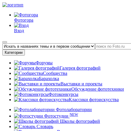
Фотогора
Вход
Категории
Форумы
Галерея фотографий
Сообщества
Барахолка
Выставки и проекты
Обсуждение фототехники
Фотоконкурсы
Классики фотоискусства
Фотолаборатории
NEW
Фотостудии
Школы фотографий
Словарь