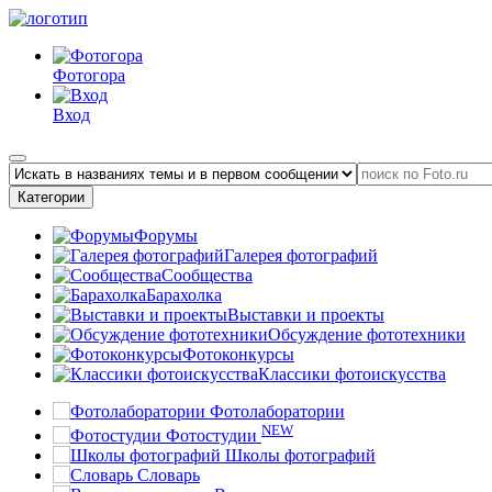
Фотогора
Вход
Категории
Форумы
Галерея фотографий
Сообщества
Барахолка
Выставки и проекты
Обсуждение фототехники
Фотоконкурсы
Классики фотоискусства
Фотолаборатории
NEW
Фотостудии
Школы фотографий
Словарь