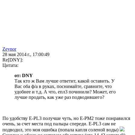
Zeynor
28 мая 2014 г., 17:00:49
Re[DNY]:
Цитата:
от: DNY
Так кто ж Вам лучше ответит, какой оставить. У
Вас оба ф/а в руках, поснимайте, сравните, что
удобнее и т.д. А что, епл3 починили? Может, его
лучше продать, как уже раз подводившего?
По удобству E-PL3 получше чуть, но E-PM2 тоже понравился
очень, за счет места под пальцы спереди. E-PL3 сам не
подводил, это моя ошибка (попала капля соленой воды)