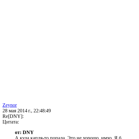
Zeynor
28 мая 2014 г., 22:48:49
Re[DNY]:
Цитата:
от: DNY
А куда капля-то попала. Это не хорошо, имхо. Я б