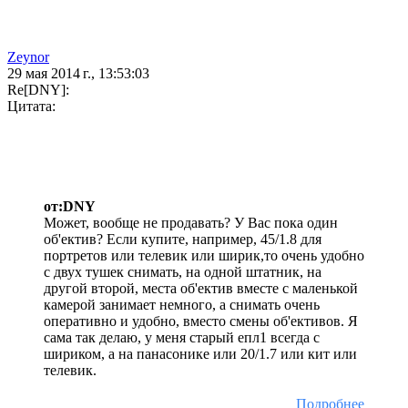
Zeynor
29 мая 2014 г., 13:53:03
Re[DNY]:
Цитата:
от:DNY
Может, вообще не продавать? У Вас пока один
об'ектив? Если купите, например, 45/1.8 для
портретов или телевик или ширик,то очень удобно
с двух тушек снимать, на одной штатник, на
другой второй, места об'ектив вместе с маленькой
камерой занимает немного, а снимать очень
оперативно и удобно, вместо смены об'ективов. Я
сама так делаю, у меня старый епл1 всегда с
шириком, а на панасонике или 20/1.7 или кит или
телевик.
Подробнее