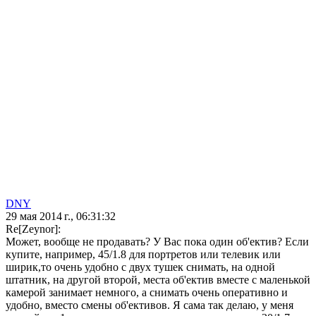
DNY
29 мая 2014 г., 06:31:32
Re[Zeynor]:
Может, вообще не продавать? У Вас пока один об'ектив? Если
купите, например, 45/1.8 для портретов или телевик или
ширик,то очень удобно с двух тушек снимать, на одной
штатник, на другой второй, места об'ектив вместе с маленькой
камерой занимает немного, а снимать очень оперативно и
удобно, вместо смены об'ективов. Я сама так делаю, у меня