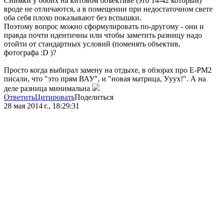
Снимки у обоих на китовом объективе (это 14-42 который)
вроде не отличаются, а в помещении при недостаточном свете
оба себя плохо показывают без вспышки.
Поэтому вопрос можно сформулировать по-другому - они и
правда почти идентичны или чтобы заметить разницу надо
отойти от стандартных условий (поменять объектив,
фотографа :D )?
Просто когда выбирал замену на отдыхе, в обзорах про E-PM2
писали, что "это прям ВАУ", и "новая матрица, Ууух!". А на
деле разница минимальна
Ответить
Цитировать
Поделиться
28 мая 2014 г., 18:29:31