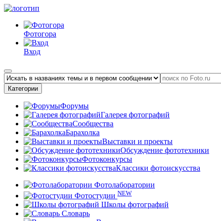
Фотогора
Вход
Категории
Форумы
Галерея фотографий
Сообщества
Барахолка
Выставки и проекты
Обсуждение фототехники
Фотоконкурсы
Классики фотоискусства
Фотолаборатории
NEW
Фотостудии
Школы фотографий
Словарь