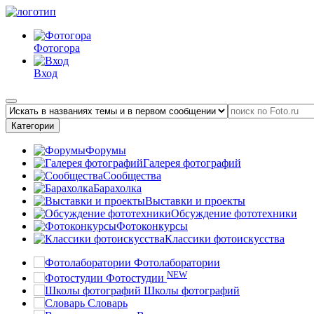
Фотогора
Вход
Категории
Форумы
Галерея фотографий
Сообщества
Барахолка
Выставки и проекты
Обсуждение фототехники
Фотоконкурсы
Классики фотоискусства
Фотолаборатории
NEW
Фотостудии
Школы фотографий
Словарь