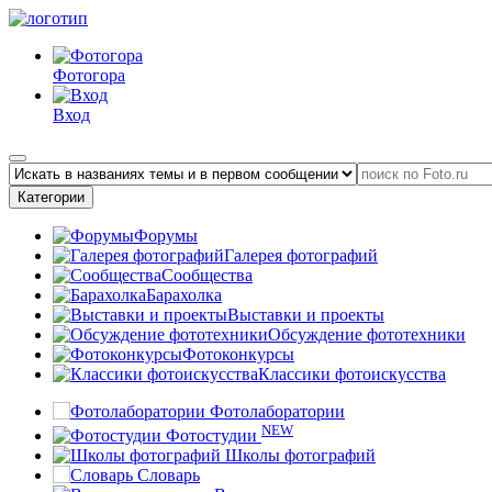
Фотогора
Вход
Категории
Форумы
Галерея фотографий
Сообщества
Барахолка
Выставки и проекты
Обсуждение фототехники
Фотоконкурсы
Классики фотоискусства
Фотолаборатории
NEW
Фотостудии
Школы фотографий
Словарь