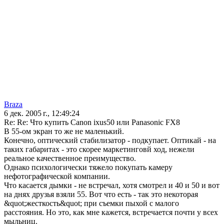
Braza
6 дек. 2005 г., 12:49:24
Re: Re: Что купить Canon ixus50 или Panasonic FX8
В 55-ом экран то же не маленький.
Конечно, оптический стабилизатор - подкупает. Оптикай - на
таких габаритах - это скорее маркетинговй ход, нежели
реальное качественное преимущество.
Однако психологически тяжело покупать камеру
нефотографической компании.
Что касается дымки - не встречал, хотя смотрел и 40 и 50 и вот
на днях друзья взяли 55. Вот что есть - так это некоторая
&quot;жесткость&quot; при съемки пыхой с малого
расстояния. Но это, как мне кажется, встречается почти у всех
мыльниц.