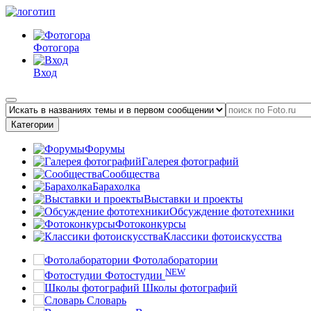
Фотогора
Вход
Категории
Форумы
Галерея фотографий
Сообщества
Барахолка
Выставки и проекты
Обсуждение фототехники
Фотоконкурсы
Классики фотоискусства
Фотолаборатории
NEW
Фотостудии
Школы фотографий
Словарь