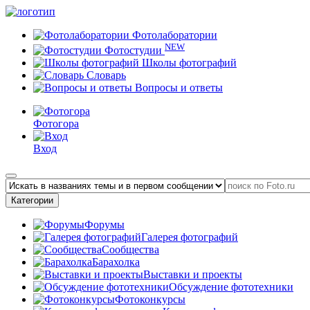
Фотолаборатории
NEW
Фотостудии
Школы фотографий
Словарь
Вопросы и ответы
Фотогора
Вход
Категории
Форумы
Галерея фотографий
Сообщества
Барахолка
Выставки и проекты
Обсуждение фототехники
Фотоконкурсы