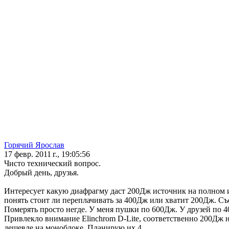
Горячий Ярослав
17 февр. 2011 г., 19:05:56
Чисто технический вопрос.
Добрый день, друзья.
Интересует какую диафрагму даст 200Дж источник на полном и
понять стоит ли переплачивать за 400Дж или хватит 200Дж. С
Померять просто негде. У меня пушки по 600Дж. У друзей по 
Привлекло внимание Elinchrom D-Lite, соответственно 200Дж н
дешевле на моноблоке. Планирую их 4.