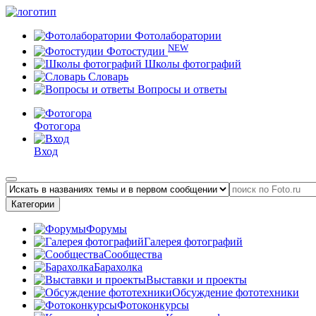
Фотолаборатории
NEW
Фотостудии
Школы фотографий
Словарь
Вопросы и ответы
Фотогора
Вход
Категории
Форумы
Галерея фотографий
Сообщества
Барахолка
Выставки и проекты
Обсуждение фототехники
Фотоконкурсы