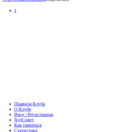
1
Правила Клуба
О Клубе
Вход / Регистрация
ХудСовет
Как связаться
Статистика