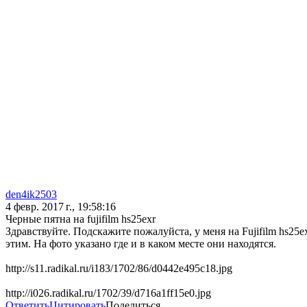
den4ik2503
4 февр. 2017 г., 19:58:16
Черные пятна на fujifilm hs25exr
Здравствуйте. Подскажите пожалуйста, у меня на Fujifilm hs25
этим. На фото указано где и в каком месте они находятся.
http://s11.radikal.ru/i183/1702/86/d0442e495c18.jpg
http://i026.radikal.ru/1702/39/d716a1ff15e0.jpg
Ответить
Цитировать
Поделиться