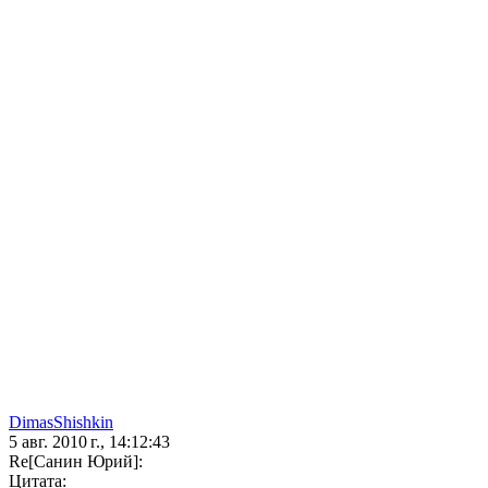
DimasShishkin
5 авг. 2010 г., 14:12:43
Re[Санин Юрий]:
Цитата: