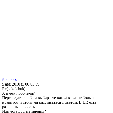
foto-boss
5 авг. 2010 г., 00:03:59
Re[sokolchuk]:
А в чем проблема?
Переводите в ч.б., и выбираете какой вариант больше
нравится, и стоит-ли расставаться с цветом. В LR есть
различные пресеты.
Или есть другие мнения?