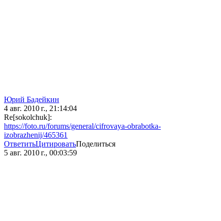
Юрий Бадейкин
4 авг. 2010 г., 21:14:04
Re[sokolchuk]:
https://foto.ru/forums/general/cifrovaya-obrabotka-
izobrazhenij/465361
Ответить
Цитировать
Поделиться
5 авг. 2010 г., 00:03:59