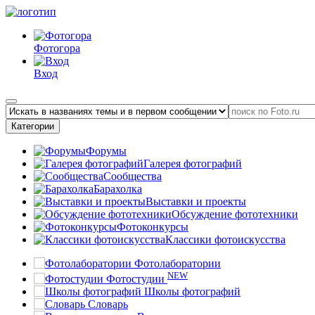
Фотогора
Вход
Категории
Форумы
Галерея фотографий
Сообщества
Барахолка
Выставки и проекты
Обсуждение фототехники
Фотоконкурсы
Классики фотоискусства
Фотолаборатории
NEW
Фотостудии
Школы фотографий
Словарь