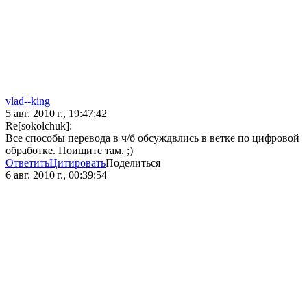
vlad--king
5 авг. 2010 г., 19:47:42
Re[sokolchuk]:
Все способы перевода в ч/б обсуждвлись в ветке по цифровой
обработке. Поищите там. ;)
Ответить
Цитировать
Поделиться
6 авг. 2010 г., 00:39:54