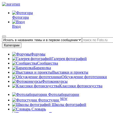
Фотогора
Вход
Категории
Форумы
Галерея фотографий
Сообщества
Барахолка
Выставки и проекты
Обсуждение фототехники
Фотоконкурсы
Классики фотоискусства
Фотолаборатории
NEW
Фотостудии
Школы фотографий
Словарь