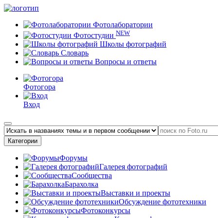
Фотолаборатории
NEW
Фотостудии
Школы фотографий
Словарь
Вопросы и ответы
Фотогора
Вход
Категории
Форумы
Галерея фотографий
Сообщества
Барахолка
Выставки и проекты
Обсуждение фототехники
Фотоконкурсы