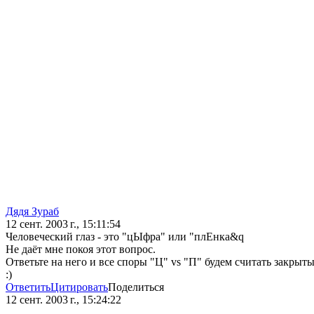
Дядя Зураб
12 сент. 2003 г., 15:11:54
Человеческий глаз - это "цЫфра" или "плЕнка&q
Не даёт мне покоя этот вопрос.
Ответьте на него и все споры "Ц" vs "П" будем считать закрыт
:)
Ответить
Цитировать
Поделиться
12 сент. 2003 г., 15:24:22