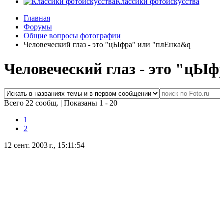
Классики фотоискусства
Главная
Форумы
Общие вопросы фотографии
Человеческий глаз - это "цЫфра" или "плЕнка&q
Человеческий глаз - это "цЫ
Всего 22 сообщ.
|
Показаны 1 - 20
1
2
12 сент. 2003 г., 15:11:54