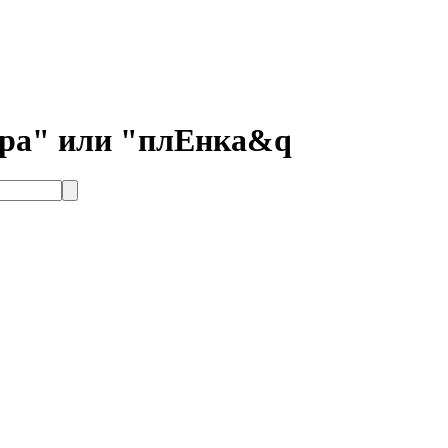
фра" или "плЕнка&q