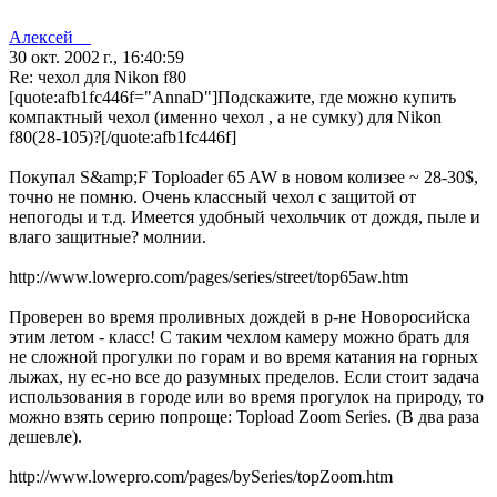
Алексей__
30 окт. 2002 г., 16:40:59
Re: чехол для Nikon f80
[quote:afb1fc446f="AnnaD"]Подскажите, где можно купить
компактный чехол (именно чехол , а не сумку) для Nikon
f80(28-105)?[/quote:afb1fc446f]
Покупал S&amp;F Toploader 65 AW в новом колизее ~ 28-30$,
точно не помню. Очень классный чехол с защитой от
непогоды и т.д. Имеется удобный чехольчик от дождя, пыле и
влаго защитные? молнии.
http://www.lowepro.com/pages/series/street/top65aw.htm
Проверен во время проливных дождей в р-не Новоросийска
этим летом - класс! С таким чехлом камеру можно брать для
не сложной прогулки по горам и во время катания на горных
лыжах, ну ес-но все до разумных пределов. Если стоит задача
использования в городе или во время прогулок на природу, то
можно взять серию попроще: Topload Zoom Series. (В два раза
дешевле).
http://www.lowepro.com/pages/bySeries/topZoom.htm