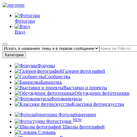
Фотогора
Вход
Категории
Форумы
Галерея фотографий
Сообщества
Барахолка
Выставки и проекты
Обсуждение фототехники
Фотоконкурсы
Классики фотоискусства
Фотолаборатории
NEW
Фотостудии
Школы фотографий
Словарь