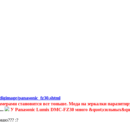
digimage/panasonic_fz30.shtml
ами становится все тоньше. Мода на зеркалки паразитирует 
...
У Panasonic Lumix DMC-FZ30 много &quot;сильных&quot
маю??? :?