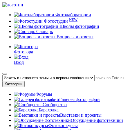
Фотолаборатории
NEW
Фотостудии
Школы фотографий
Словарь
Вопросы и ответы
Фотогора
Вход
Категории
Форумы
Галерея фотографий
Сообщества
Барахолка
Выставки и проекты
Обсуждение фототехники
Фотоконкурсы