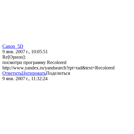
Canon_5D
9 янв. 2007 г., 10:05:51
Re[Орион]:
поcмотри программу Recolored
http://www.yandex.ru/yandsearch?rpt=rad&text=Recolored
Ответить
Цитировать
Поделиться
9 янв. 2007 г., 11:32:24