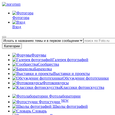
Фотогора
Вход
Категории
Форумы
Галерея фотографий
Сообщества
Барахолка
Выставки и проекты
Обсуждение фототехники
Фотоконкурсы
Классики фотоискусства
Фотолаборатории
NEW
Фотостудии
Школы фотографий
Словарь