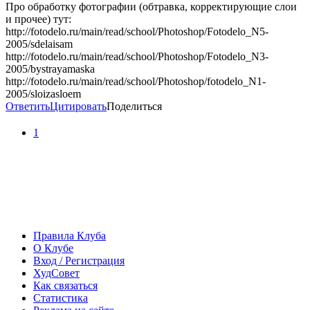
Про обработку фотографии (обтравка, корректирующие слои
и прочее) тут:
http://fotodelo.ru/main/read/school/Photoshop/Fotodelo_N5-
2005/sdelaisam
http://fotodelo.ru/main/read/school/Photoshop/Fotodelo_N3-
2005/bystrayamaska
http://fotodelo.ru/main/read/school/Photoshop/fotodelo_N1-
2005/sloizasloem
Ответить
Цитировать
Поделиться
1
Правила Клуба
О Клубе
Вход / Регистрация
ХудСовет
Как связаться
Статистика