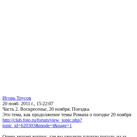
Игорь Трусов
20 нояб. 2011 г., 15:22:07
Часть 2. Воскресенье, 20 ноября. Поездка.
Это тема, как продолжение темы Романа о поездке 20 ноября
http://club.foto.ru/forum/view_topic.php?
topic_id=620303&mode=l&page=1
Очень мучает вопрос, где вы увидели плохую погоду, из за