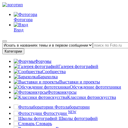
Фотогора
Вход
Категории
Форумы
Галерея фотографий
Сообщества
Барахолка
Выставки и проекты
Обсуждение фототехники
Фотоконкурсы
Классики фотоискусства
Фотолаборатории
NEW
Фотостудии
Школы фотографий
Словарь