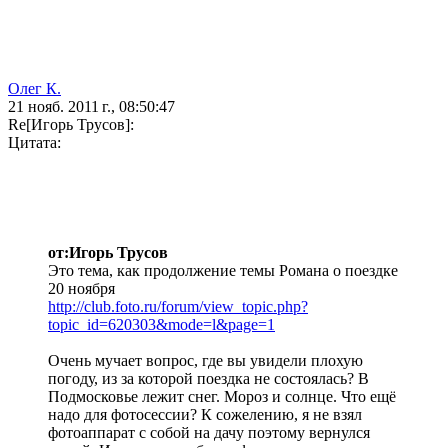
Олег К.
21 нояб. 2011 г., 08:50:47
Re[Игорь Трусов]:
Цитата:
от:Игорь Трусов
Это тема, как продолжение темы Романа о поездке
20 ноября
http://club.foto.ru/forum/view_topic.php?
topic_id=620303&mode=l&page=1
Очень мучает вопрос, где вы увидели плохую
погоду, из за которой поездка не состоялась? В
Подмосковье лежит снег. Мороз и солнце. Что ещё
надо для фотосессии? К сожелению, я не взял
фотоаппарат с собой на дачу поэтому вернулся