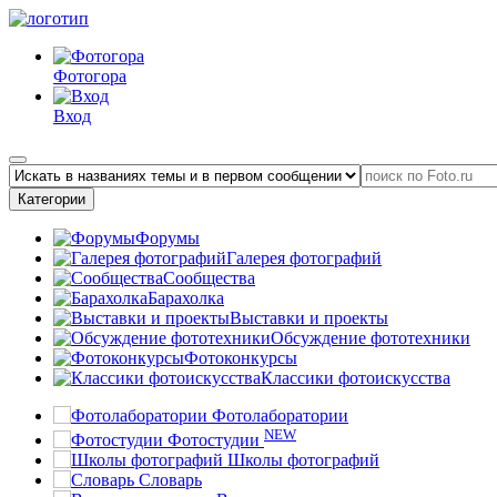
Фотогора
Вход
Категории
Форумы
Галерея фотографий
Сообщества
Барахолка
Выставки и проекты
Обсуждение фототехники
Фотоконкурсы
Классики фотоискусства
Фотолаборатории
NEW
Фотостудии
Школы фотографий
Словарь