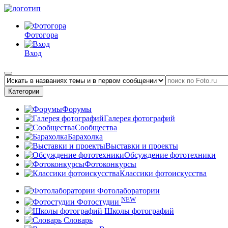
Фотогора
Вход
Категории
Форумы
Галерея фотографий
Сообщества
Барахолка
Выставки и проекты
Обсуждение фототехники
Фотоконкурсы
Классики фотоискусства
Фотолаборатории
NEW
Фотостудии
Школы фотографий
Словарь