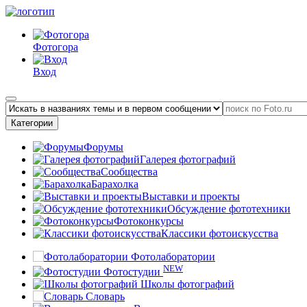
Фотогора
Вход
Категории
Форумы
Галерея фотографий
Сообщества
Барахолка
Выставки и проекты
Обсуждение фототехники
Фотоконкурсы
Классики фотоискусства
Фотолаборатории
NEW
Фотостудии
Школы фотографий
Словарь