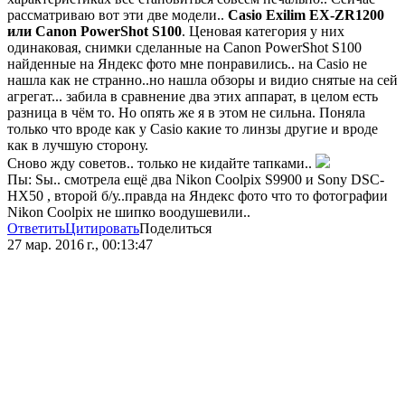
рассматриваю вот эти две модели..
Casio Exilim EX-ZR1200
или Canon PowerShot S100
. Ценовая категория у них
одинаковая, снимки сделанные на Canon PowerShot S100
найденные на Яндекс фото мне понравились.. на Casio не
нашла как не странно..но нашла обзоры и видио снятые на сей
агрегат... забила в сравнение два этих аппарат, в целом есть
разница в чём то. Но опять же я в этом не сильна. Поняла
только что вроде как у Casio какие то линзы другие и вроде
как в лучшую сторону.
Сново жду советов.. только не кидайте тапками..
Пы: Sы.. смотрела ещё два Nikon Coolpix S9900 и Sony DSC-
HX50 , второй б/у..правда на Яндекс фото что то фотографии
Nikon Coolpix не шипко воодушевили..
Ответить
Цитировать
Поделиться
27 мар. 2016 г., 00:13:47