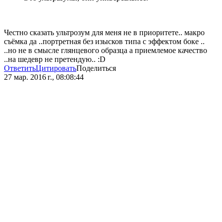
Честно сказать ультрозум для меня не в приоритете.. макро
съёмка да ..портретная без изысков типа с эффектом боке ..
..но не в смысле глянцевого образца а приемлемое качество
..на шедевр не претендую.. :D
Ответить
Цитировать
Поделиться
27 мар. 2016 г., 08:08:44