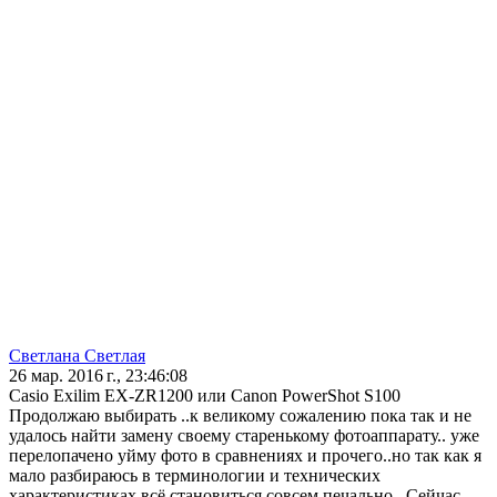
Светлана Светлая
26 мар. 2016 г., 23:46:08
Casio Exilim EX-ZR1200 или Canon PowerShot S100
Продолжаю выбирать ..к великому сожалению пока так и не
удалось найти замену своему старенькому фотоаппарату.. уже
перелопачено уйму фото в сравнениях и прочего..но так как я
мало разбираюсь в терминологии и технических
характеристиках всё становиться совсем печально.. Сейчас