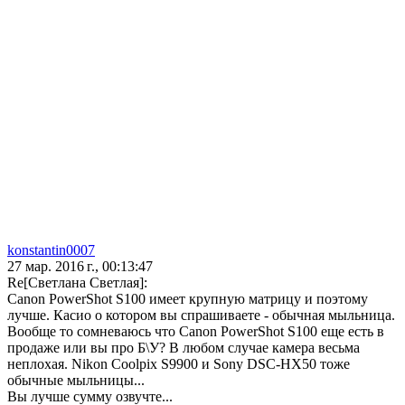
konstantin0007
27 мар. 2016 г., 00:13:47
Re[Светлана Светлая]:
Canon PowerShot S100 имеет крупную матрицу и поэтому
лучше. Касио о котором вы спрашиваете - обычная мыльница.
Вообще то сомневаюсь что Canon PowerShot S100 еще есть в
продаже или вы про Б\У? В любом случае камера весьма
неплохая. Nikon Coolpix S9900 и Sony DSC-HX50 тоже
обычные мыльницы...
Вы лучше сумму озвучте...