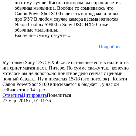
поэтому лучше. Касио о котором вы спрашиваете -
обычная мыльница. Вообще то сомневаюсь что
Canon PowerShot S100 еще есть в продаже или вы
про Б\У? В любом случае камера весьма неплохая.
Nikon Coolpix S9900 и Sony DSC-HX50 тоже
обычные мыльницы...
Вы лучше сумму озвучте...
Подробнее
Б\у только Sony DSC-HX50...все остальные есть в наличии в
интернет магазинах в Питере. По сумме скажу так.. конечно
хотелось бы не дорого..но понятное дело сейчас с ценами
полный бардак.. Ну в пределах 15-18 (это потолок) . Кстати
Canon PowerShot S100 вписывается в бюджет .. у нас он
сейчас стоит 14 т.рЭ
Ответить
Цитировать
Поделиться
27 мар. 2016 г., 01:11:35