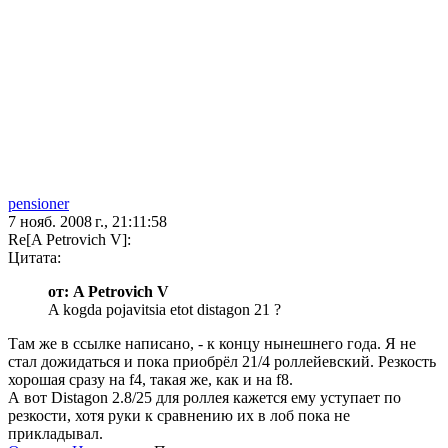
pensioner
7 нояб. 2008 г., 21:11:58
Re[A Petrovich V]:
Цитата:
от: A Petrovich V
A kogda pojavitsia etot distagon 21 ?
Там же в ссылке написано, - к концу нынешнего года. Я не
стал дожидаться и пока приобрёл 21/4 роллейевский. Резкость
хорошая сразу на f4, такая же, как и на f8.
А вот Distagon 2.8/25 для роллея кажется ему уступает по
резкости, хотя руки к сравнению их в лоб пока не
прикладывал.