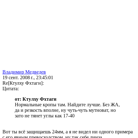
Владимир Медведев
19 сент. 2008 г., 23:45:01
Re[Ктулху Фхтагн]:
Цитата:
от: Ктулху Фхтагн
Нормальные кропы там. Найдите лучше. Без ЖА,
да и резкость вполне, ну чуть-чуть мутноват, но
зато не тянет углы как 17-40
Вот ты всё защищаешь 24мм, а я не видел ни одного примера
с его явным превосходством, ну так себе линза