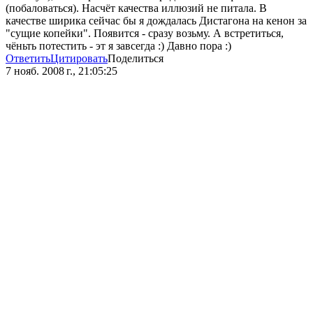
(побаловаться). Насчёт качества иллюзий не питала. В
качестве ширика сейчас бы я дождалась Дистагона на кенон за
"сущие копейки". Появится - сразу возьму. А встретиться,
чёньть потестить - эт я завсегда :) Давно пора :)
Ответить
Цитировать
Поделиться
7 нояб. 2008 г., 21:05:25