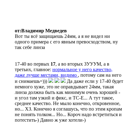
от:Владимир Медведев
Вот ты всё защищаешь 24мм, а я не видел ни
одного примера с его явным превосходством, ну
так себе линза
17-40 во первых
17
, а во вторых ЗУУУМ, а в
третьих, главное:
нормальное у него качество,
даже лучше местами, видимо
, потому сам на него
и снимаешь=)))
Да даже если у 17-40 будет
немного хуже, это не оправдывает 24мм, такая
линза должна быть как минимум очень хорошей -
и угол там узкий и фикс, и ТС-Е... А тут такое,
среднее качество. Не мыло конечно, откровенное,
но... ХЗ. Конечно я соглашусь, что по этим кропам
не понять толком... Но... Короч надо встретиться и
потестить-) Давно ж уже хотели-)