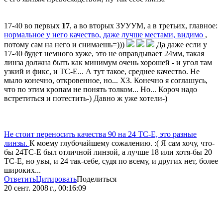
17-40 во первых
17
, а во вторых ЗУУУМ, а в третьих, главное:
нормальное у него качество, даже лучше местами, видимо
,
потому сам на него и снимаешь=)))
Да даже если у
17-40 будет немного хуже, это не оправдывает 24мм, такая
линза должна быть как минимум очень хорошей - и угол там
узкий и фикс, и ТС-Е... А тут такое, среднее качество. Не
мыло конечно, откровенное, но... ХЗ. Конечно я соглашусь,
что по этим кропам не понять толком... Но... Короч надо
встретиться и потестить-) Давно ж уже хотели-)
Не стоит переносить качества 90 на 24 ТС-Е, это разные
линзы.
К моему глубочайшему сожалению. :( Я сам хочу, что-
бы 24ТС-Е был отличной линзой, а лучше 18 или хотя-бы 20
ТС-Е, но увы, и 24 так-себе, судя по всему, и других нет, более
широких...
Ответить
Цитировать
Поделиться
20 сент. 2008 г., 00:16:09