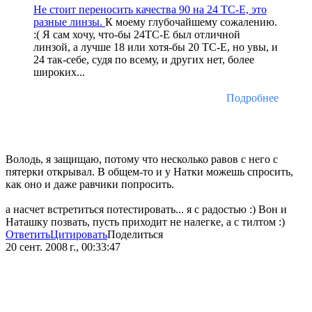
Не стоит переносить качества 90 на 24 ТС-Е, это
разные линзы.
К моему глубочайшему сожалению.
:( Я сам хочу, что-бы 24ТС-Е был отличной
линзой, а лучше 18 или хотя-бы 20 ТС-Е, но увы, и
24 так-себе, судя по всему, и других нет, более
широких...
Подробнее
Володь, я защищаю, потому что несколько равов с него с
пятерки открывал. В общем-то и у Натки можешь спросить,
как оно и даже равчики попросить.
а насчет встретиться потестировать... я с радостью :) Вон и
Наташку позвать, пусть приходит не налегке, а с тилтом :)
Ответить
Цитировать
Поделиться
20 сент. 2008 г., 00:33:47