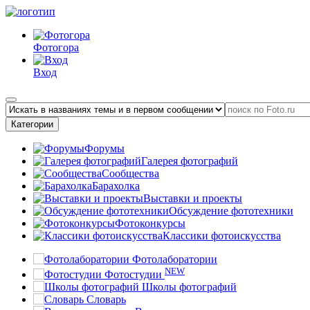
Фотогора
Вход
Категории
Форумы
Галерея фотографий
Сообщества
Барахолка
Выставки и проекты
Обсуждение фототехники
Фотоконкурсы
Классики фотоискусства
Фотолаборатории
NEW
Фотостудии
Школы фотографий
Словарь