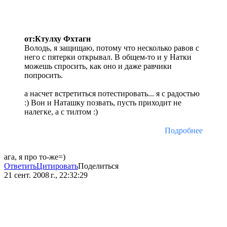
от:Ктулху Фхтагн
Володь, я защищаю, потому что несколько равов с
него с пятерки открывал. В общем-то и у Натки
можешь спросить, как оно и даже равчики
попросить.
а насчет встретиться потестировать... я с радостью
:) Вон и Наташку позвать, пусть приходит не
налегке, а с тилтом :)
Подробнее
ага, я про то-же=)
Ответить
Цитировать
Поделиться
21 сент. 2008 г., 22:32:29