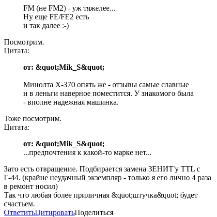
FM (не FM2) - уж тяжелее...
Ну еще FE/FE2 есть
и так далее :-)
Посмотрим.
Цитата:
от: &quot;Mik_S&quot;
Минолта X-370 опять же - отзывы самые славные
и в леньги наверное поместится. У знакомого была
- вполне надежная машинка.
Тоже посмотрим.
Цитата:
от: &quot;Mik_S&quot;
...предпочтения к какой-то марке нет...
Зато есть отвращение. Подбирается замена ЗЕНИТ'у TTL c
Г-44. (крайне неудачный экземпляр - только я его лично 4 раза
в ремонт носил)
Так что любая более приличная &quot;штучка&quot; будет
счастьем.
Ответить
Цитировать
Поделиться