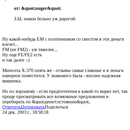
от: &quot;uuger&quot;
З.Ы. никон больно уж дорогой.
Ну какой-нибудь EM с полтинником со свистом в эти деньги
влезет...
FM (не FM2) - уж тяжелее...
Ну еще FE/FE2 есть
и так далее :-)
Минолта X-370 опять же - отзывы самые славные и в леньги
наверное поместится. У знакомого была - вполне надежная
машинка.
Но по хорошему - если предпочтения к какой-то марке нет, так
проще просматривать все возможные предложения и
перебирать по &quot;цене/состоянию&quot;.
Ответить
Цитировать
Поделиться
24 дек. 2003 г., 18:58:18