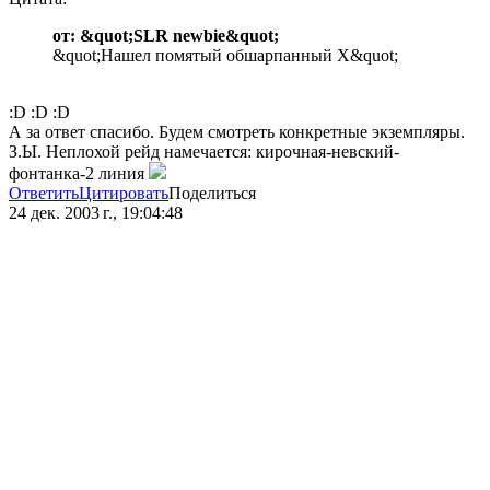
от: &quot;SLR newbie&quot;
&quot;Нашел помятый обшарпанный X&quot;
:D :D :D
А за ответ спасибо. Будем смотреть конкретные экземпляры.
З.Ы. Неплохой рейд намечается: кирочная-невский-
фонтанка-2 линия
Ответить
Цитировать
Поделиться
24 дек. 2003 г., 19:04:48