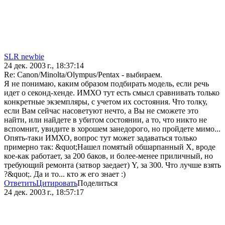
SLR newbie
24 дек. 2003 г., 18:37:14
Re: Canon/Minolta/Olympus/Pentax - выбираем.
Я не понимаю, каким образом подбирать модель, если речь
идет о секонд-хенде. ИМХО тут есть смысл сравнивать только
конкретные экземпляры, с учетом их состояния. Что толку,
если Вам сейчас насоветуют нечто, а Вы не сможете это
найти, или найдете в убитом состоянии, а то, что никто не
вспомнит, увидите в хорошем занедорого, но пройдете мимо...
Опять-таки ИМХО, вопрос тут может задаваться только
примерно так: &quot;Нашел помятый обшарпанный X, вроде
кое-как работает, за 200 баков, и более-менее приличный, но
требующий ремонта (затвор заедает) Y, за 300. Что лучше взять
?&quot;. Да и то... кто ж его знает :)
Ответить
Цитировать
Поделиться
24 дек. 2003 г., 18:57:17