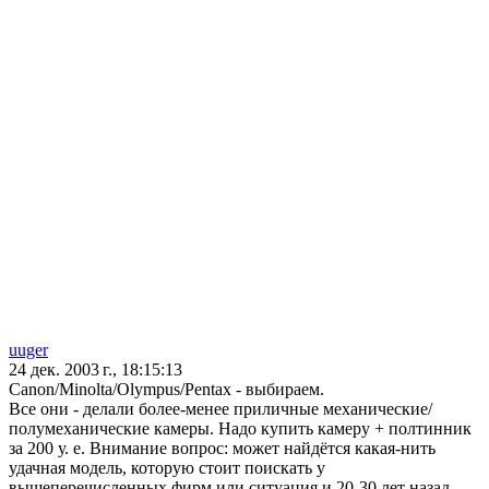
uuger
24 дек. 2003 г., 18:15:13
Canon/Minolta/Olympus/Pentax - выбираем.
Все они - делали более-менее приличные механические/
полумеханические камеры. Надо купить камеру + полтинник
за 200 у. е. Внимание вопрос: может найдётся какая-нить
удачная модель, которую стоит поискать у
вышеперечисленных фирм или ситуация и 20-30 лет назад