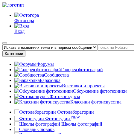
Фотогора
Вход
Категории
Форумы
Галерея фотографий
Сообщества
Барахолка
Выставки и проекты
Обсуждение фототехники
Фотоконкурсы
Классики фотоискусства
Фотолаборатории
NEW
Фотостудии
Школы фотографий
Словарь