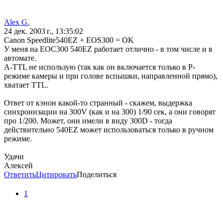
Alex G.
24 дек. 2003 г., 13:35:02
Canon Speedlite540EZ + EOS300 = OK
У меня на ЕОС300 540EZ работает отлично - в том числе и в
автомате.
A-TTL не использую (так как он включается только в P-
режиме камеры и при голове вспышки, направленной прямо),
хватает TTL.
Ответ от кэнон какой-то странный - скажем, выдержка
синхронизации на 300V (как и на 300) 1/90 сек, а они говорят
про 1/200. Может, они имели в виду 300D - тогда
действительно 540EZ может использоваться только в ручном
режиме.
Удачи
Алексей
Ответить
Цитировать
Поделиться
1