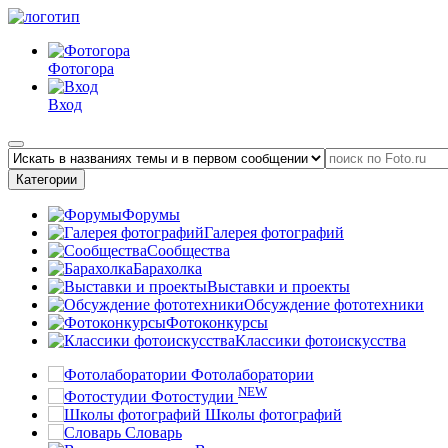
Фотогора
Вход
Категории
Форумы
Галерея фотографий
Сообщества
Барахолка
Выставки и проекты
Обсуждение фототехники
Фотоконкурсы
Классики фотоискусства
Фотолаборатории
NEW
Фотостудии
Школы фотографий
Словарь