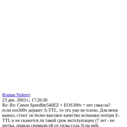
Roman Yuferev
23 дек. 2003 г., 17:26:36
Re: Re: Canon Speedlite540EZ + EOS300v = нет смысла?
если eos300v держит A-TTL, то это уже не плохо. Для меня
важно, стоит ли более высокое качество вспышки потери E-
TTL и не скажется ли такой срок эксплуатации (7 лет - не
шутка, правда снимали ей от силы года 3) на ней.