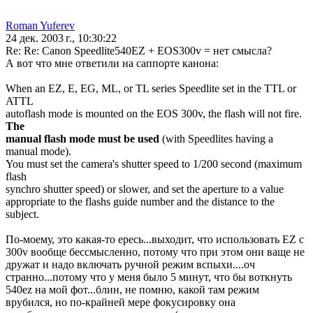
Roman Yuferev
24 дек. 2003 г., 10:30:22
Re: Re: Canon Speedlite540EZ + EOS300v = нет смысла?
А вот что мне ответили на саппорте канона:
When an EZ, E, EG, ML, or TL series Speedlite set in the TTL or
ATTL
autoflash mode is mounted on the EOS 300v, the flash will not fire.
The
manual flash mode must be used
(with Speedlites having a
manual mode).
You must set the camera's shutter speed to 1/200 second (maximum
flash
synchro shutter speed) or slower, and set the aperture to a value
appropriate to the flashs guide number and the distance to the
subject.
По-моему, это какая-то ересь...выходит, что использовать EZ с
300v вообще бессмысленно, потому что при этом они ваще не
дружат и надо включать ручной режим вспыхи....оч
странно...потому что у меня было 5 минут, что бы воткнуть
540ez на мой фот...блин, не помню, какой там режим
врубился, но по-крайней мере фокусировку она