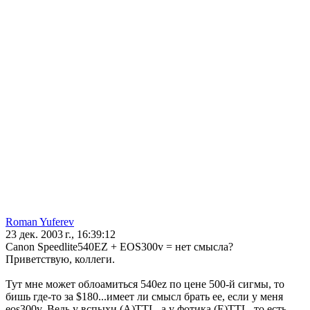
Roman Yuferev
23 дек. 2003 г., 16:39:12
Canon Speedlite540EZ + EOS300v = нет смысла?
Приветствую, коллеги.
Тут мне может облоамиться 540ez по цене 500-й сигмы, то
бишь где-то за $180...имеет ли смысл брать ее, если у меня
eos300v. Ведь у вспыхи (A)TTL, а у фотика (E)TTL, то есть