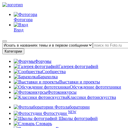
Фотогора
Вход
Категории
Форумы
Галерея фотографий
Сообщества
Барахолка
Выставки и проекты
Обсуждение фототехники
Фотоконкурсы
Классики фотоискусства
Фотолаборатории
NEW
Фотостудии
Школы фотографий
Словарь