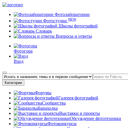
Фотолаборатории
NEW
Фотостудии
Школы фотографий
Словарь
Вопросы и ответы
Фотогора
Вход
Категории
Форумы
Галерея фотографий
Сообщества
Барахолка
Выставки и проекты
Обсуждение фототехники
Фотоконкурсы