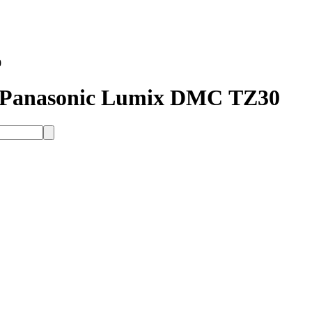
0
 Panasonic Lumix DMС TZ30