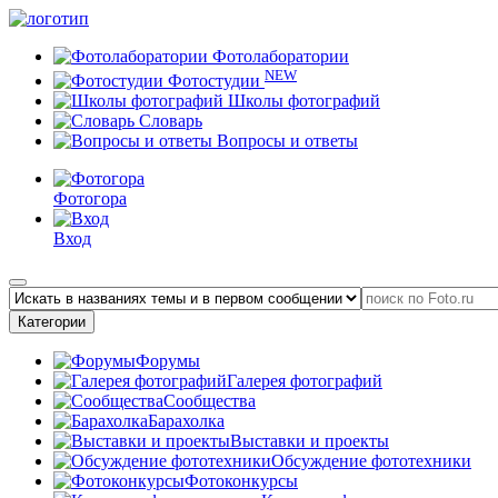
Фотолаборатории
NEW
Фотостудии
Школы фотографий
Словарь
Вопросы и ответы
Фотогора
Вход
Категории
Форумы
Галерея фотографий
Сообщества
Барахолка
Выставки и проекты
Обсуждение фототехники
Фотоконкурсы