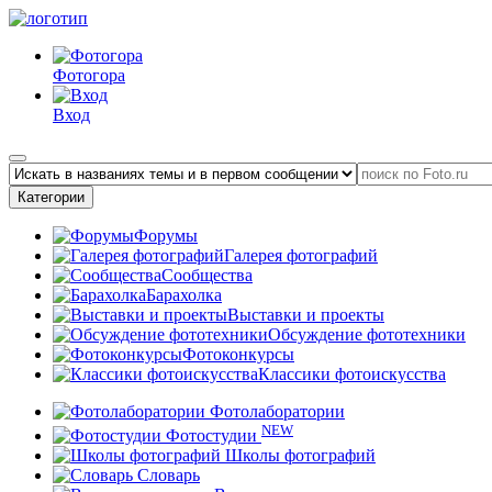
Фотогора
Вход
Категории
Форумы
Галерея фотографий
Сообщества
Барахолка
Выставки и проекты
Обсуждение фототехники
Фотоконкурсы
Классики фотоискусства
Фотолаборатории
NEW
Фотостудии
Школы фотографий
Словарь