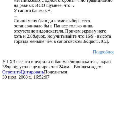
мегапикселях с одной стороны +, но традиционно
на равных ИСО шумнее, что -.
У сапога башмак +,
...
Лично меня бы в дилемме выбора сего
останавливало бы в Панасе только лишь
отсутствие видоискателя. Причем экран у него
хоть и 2,8&quot;, но учитывайте что 16/9 - высота
горазда меньше чем в сапоговском 3&quot; ЛСД.
Подробнее
У LX3 все это внедрили и башмак/видоискатель, экран
3&quot;, угол еще шире стал 24мм... Вопщем ждем.
Ответить
Цитировать
Поделиться
30 июл. 2008 г., 16:52:07