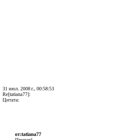
31 июл. 2008 г., 00:58:53
Re[tatiana77]:
Цитата:
от:tatiana77
Привет!