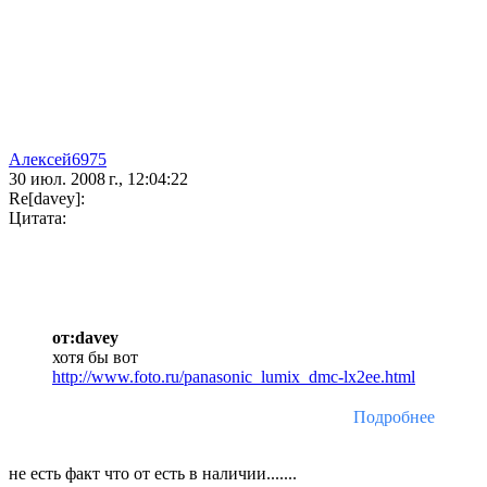
Алексей6975
30 июл. 2008 г., 12:04:22
Re[davey]:
Цитата:
от:davey
хотя бы вот
http://www.foto.ru/panasonic_lumix_dmc-lx2ee.html
Подробнее
не есть факт что от есть в наличии.......