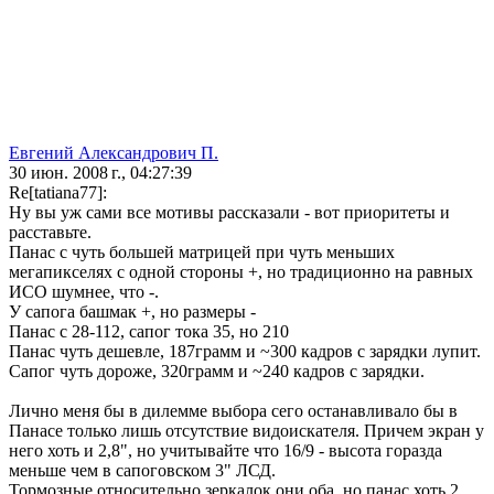
Евгений Александрович П.
30 июн. 2008 г., 04:27:39
Re[tatiana77]:
Ну вы уж сами все мотивы рассказали - вот приоритеты и
расставьте.
Панас с чуть большей матрицей при чуть меньших
мегапикселях с одной стороны +, но традиционно на равных
ИСО шумнее, что -.
У сапога башмак +, но размеры -
Панас с 28-112, сапог тока 35, но 210
Панас чуть дешевле, 187грамм и ~300 кадров с зарядки лупит.
Сапог чуть дороже, 320грамм и ~240 кадров с зарядки.
Лично меня бы в дилемме выбора сего останавливало бы в
Панасе только лишь отсутствие видоискателя. Причем экран у
него хоть и 2,8", но учитывайте что 16/9 - высота горазда
меньше чем в сапоговском 3" ЛСД.
Тормозные относительно зеркалок они оба, но панас хоть 2