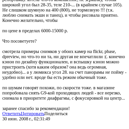
широкий угол был 28-35, теле 210-... (в крайнем случае 105).
Не слишком шумную на 400 (800), не тормозную !!! (т.к.
люблю снимать экшн и танец), и чтобы рисовала приятно.
Конечно желательно, чтобы
по цене в пределах 6000-15000 р.
Что посоветуете?
смотрела примеры снимков у обоих камер на flickr, pbase,
dpreview, но что-то ни та, ни другая не впечатлили :(. конечно
кэнон по дизайну функционален, и вспышку кэнон можно
пристроить (хотя каким образом? она ведь огромная,
неудобно)... а у люмикса угол 28. на счет панорамы не пойму -
удобно или нет. вроде бы есть режим обычный тоже.
по шумам говорят похожи, по скорости тоже. в магазине
попробовала снять G9-кой проходящих людей - все нерезко,
снимала в приоритете диафрагмы, с фокусировкой на центр...
заранее спасибо за рекомендации!
Ответить
Цитировать
Поделиться
30 июн. 2008 г., 02:31:49