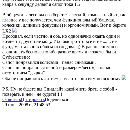
кадра в секунду делает а сапог тока 1,5
В общем для чего вы его берете? - легкий, компактный - цэ ж
главнее у вас получается, чем функциональный(башмак,
колесики, длинные фокусные) и эргономичный. Вот и берите
LX2
Пробовал, если честно, я оба, но однозначно охаять один и
вознести другой не могу. Ибо быстро это все и не ....... не
фундаментально в общем исследовал ;) В рав не снимал и
сравнивать бесполезно ибо разное время и сюжеты были.
Субъективно:
Сапог понравился колесами - панас снимками.
Сапог не понравился ценой и размером/весом, а панас
отсутствием "дырки".
Оба не понравились литием - ну антогонизм у меня к нему
P.S. Ну не будете вы Спидлайт какой-нить брать с собой -
поверьте, к ней - не будете!!!!!
Ответить
Цитировать
Поделиться
29 июл. 2008 г., 21:48:53