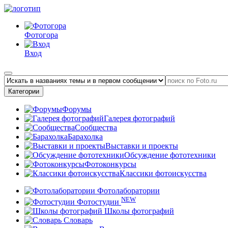
Фотогора
Вход
Категории
Форумы
Галерея фотографий
Сообщества
Барахолка
Выставки и проекты
Обсуждение фототехники
Фотоконкурсы
Классики фотоискусства
Фотолаборатории
NEW
Фотостудии
Школы фотографий
Словарь