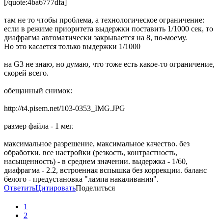
[/quote:4ba6777dfa]
там не то чтобы проблема, а технологическое ограничение:
если в режиме приоритета выдержки поставить 1/1000 сек, то
диафрагма автоматически закрывается на 8, по-моему.
Но это касается только выдержки 1/1000
на G3 не знаю, но думаю, что тоже есть какое-то ограничение,
скорей всего.
обещанный снимок:
http://t4.pisem.net/103-0353_IMG.JPG
размер файла - 1 мег.
максимальное разрешение, максимальное качество. без
обработки. все настройки (резкость, контрастность,
насыщенность) - в среднем значении. выдержка - 1/60,
диафрагма - 2.2, встроенная вспышка без коррекции. баланс
белого - предустановка "лампа накаливания".
Ответить
Цитировать
Поделиться
1
2