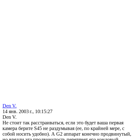
Den V.
14 янв. 2003 г., 10:15:27
Den V.
Не стоит так расстраиваться, если это будет ваша первая
камера берите S45 не раздумывая (ее, по крайней мере, с
собой носить удобно). А G2 аппарат конечно продвинутый,
но врядли эта продвинутость перетянет его кондовый