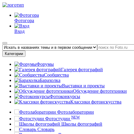
Фотогора
Вход
Категории
Форумы
Галерея фотографий
Сообщества
Барахолка
Выставки и проекты
Обсуждение фототехники
Фотоконкурсы
Классики фотоискусства
Фотолаборатории
NEW
Фотостудии
Школы фотографий
Словарь