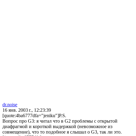
dr.noise
16 янв. 2003 г., 12:23:39
[quote:4ba6777dfa="jeniku"]P.S.
Вопрос про G3: я читал что в G2 проблемы с открытой
диафрагмой и короткой выдержкой (невозможное из
совмещение), что то подобное я слышал о G3, так ли это.