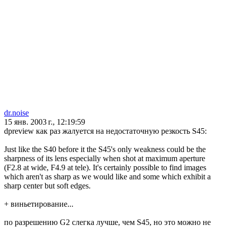
dr.noise
15 янв. 2003 г., 12:19:59
dpreview как раз жалуется на недостаточную резкость S45:
Just like the S40 before it the S45's only weakness could be the
sharpness of its lens especially when shot at maximum aperture
(F2.8 at wide, F4.9 at tele). It's certainly possible to find images
which aren't as sharp as we would like and some which exhibit a
sharp center but soft edges.
+ виньетирование...
по разрешению G2 слегка лучше, чем S45, но это можно не