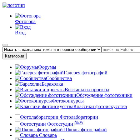
Фотогора
Вход
Категории
Форумы
Галерея фотографий
Сообщества
Барахолка
Выставки и проекты
Обсуждение фототехники
Фотоконкурсы
Классики фотоискусства
Фотолаборатории
NEW
Фотостудии
Школы фотографий
Словарь