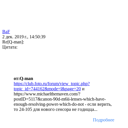
BaF
2 дек. 2019 г., 14:50:39
Re[Q-man]:
Цитата:
от:Q-man
https://club.foto.ru/forum/view_topic.php?
topic_id=744162&mode=l&page=20
и
https://www.michaelthemaven.com/?
postID=5117&canon-90d-m6ii-lenses-which-have-
enough-resolving-power-which-do-not - если верить,
то 24-105 для нового сенсора не годицца...
Подробнее