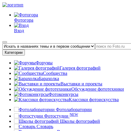
Фотогора
Вход
Категории
Форумы
Галерея фотографий
Сообщества
Барахолка
Выставки и проекты
Обсуждение фототехники
Фотоконкурсы
Классики фотоискусства
Фотолаборатории
NEW
Фотостудии
Школы фотографий
Словарь