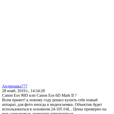
Андрюшка777
28 нояб. 2019 г., 14:34:28
Canon Eos 90D или Canon Eos 6D Mark II ?
Всем привет! к новому году решил купить себе новый
аппарат, для фото иногда и видеосъемки. Объектив будет
использоваться в основном 24-105 f/4L . Цены примерно на
них одинаковые, помогите отределиться