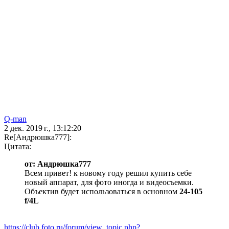
Q-man
2 дек. 2019 г., 13:12:20
Re[Андрюшка777]:
Цитата:
от: Андрюшка777
Всем привет! к новому году решил купить себе
новый аппарат, для фото иногда и видеосъемки.
Объектив будет использоваться в основном
24-105
f/4L
https://club.foto.ru/forum/view_topic.php?