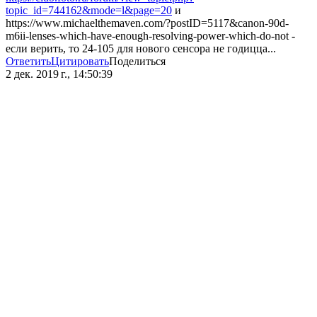
topic_id=744162&mode=l&page=20
и
https://www.michaelthemaven.com/?postID=5117&canon-90d-
m6ii-lenses-which-have-enough-resolving-power-which-do-not -
если верить, то 24-105 для нового сенсора не годицца...
Ответить
Цитировать
Поделиться
2 дек. 2019 г., 14:50:39