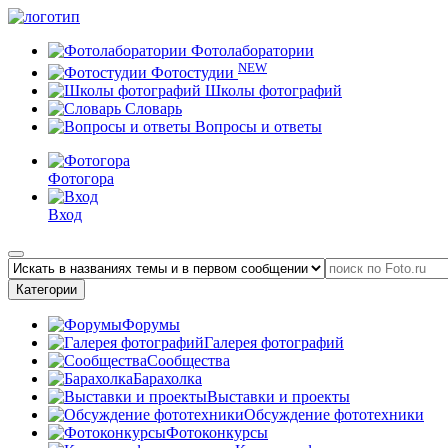
Фотолаборатории
NEW
Фотостудии
Школы фотографий
Словарь
Вопросы и ответы
Фотогора
Вход
Категории
Форумы
Галерея фотографий
Сообщества
Барахолка
Выставки и проекты
Обсуждение фототехники
Фотоконкурсы