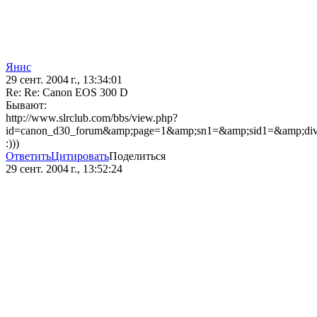
Янис
29 сент. 2004 г., 13:34:01
Re: Re: Canon EOS 300 D
Бывают:
http://www.slrclub.com/bbs/view.php?
id=canon_d30_forum&amp;page=1&amp;sn1=&amp;sid1=&amp;div
:)))
Ответить
Цитировать
Поделиться
29 сент. 2004 г., 13:52:24