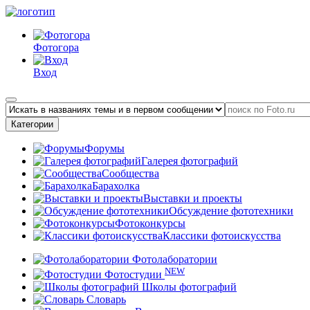
Фотогора
Вход
Категории
Форумы
Галерея фотографий
Сообщества
Барахолка
Выставки и проекты
Обсуждение фототехники
Фотоконкурсы
Классики фотоискусства
Фотолаборатории
NEW
Фотостудии
Школы фотографий
Словарь