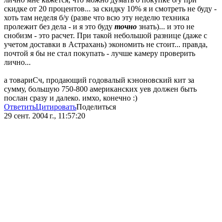
скидке от 20 процентов... за скидку 10% я и смотреть не буду -
хоть там неделя б/у (разве что всю эту неделю техника
пролежит без дела - и я это буду
точно
знать)... и это не
снобизм - это расчет. При такой небольшой разнице (даже с
учетом доставки в Астрахань) экономить не стоит... правда,
почтой я бы не стал покупать - лучше камеру проверить
лично...
а товариСч, продающий годовалый кэноновский кит за
сумму, большую 750-800 американских уев должен быть
послан сразу и далеко. имхо, конечно :)
Ответить
Цитировать
Поделиться
29 сент. 2004 г., 11:57:20