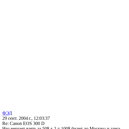
ФЭД
29 сент. 2004 г., 12:03:37
Re: Canon EOS 300 D
Что мешает взять за 50$ х 2 = 100$ билет до Москвы и здесь