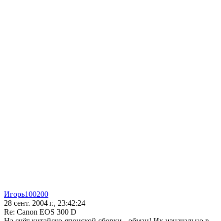
Игорь100200
28 сент. 2004 г., 23:42:24
Re: Canon EOS 300 D
На счёт китайско-японской сборки - обман! Их изначально в