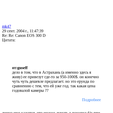
mk47
29 сент. 2004 г., 11:47:39
Re: Re: Canon EOS 300 D
Цитата:
от:guseff
дело в том, что в Астрахань (а именно здесь я
живу) ее привезут где-то за 950-1000$. он конечно
чуть чуть дешевле предлагает. но это ерунда по
сравнению с тем, что ей уже год. так какая цена
годовалой камеры ??
Подробнее
лично мне кажется, что можно думать о покупке б/у при