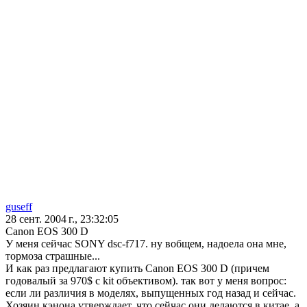
guseff
28 сент. 2004 г., 23:32:05
Canon EOS 300 D
У меня сейчас SONY dsc-f717. ну вобщем, надоела она мне,
тормоза страшные...
И как раз предлагают купить Canon EOS 300 D (причем
годовалый за 970$ с kit объективом). так вот у меня вопрос:
если ли различия в моделях, выпущенных год назад и сейчас.
Хозяин кэнона утверждает, что сейчас они делаются в китае, а