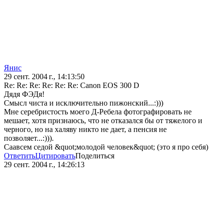
Янис
29 сент. 2004 г., 14:13:50
Re: Re: Re: Re: Re: Re: Canon EOS 300 D
Дядя ФЭДя!
Смысл чиста и исключительно пижонский...:)))
Мне серебристость моего Д-Ребела фотографировать не
мешает, хотя признаюсь, что не отказался бы от тяжелого и
черного, но на халяву никто не дает, а пенсия не
позволяет...:))).
Саавсем седой &quot;молодой человек&quot; (это я про себя)
Ответить
Цитировать
Поделиться
29 сент. 2004 г., 14:26:13