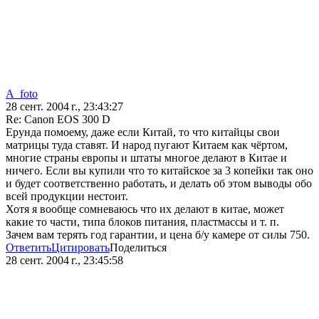
A_foto
28 сент. 2004 г., 23:43:27
Re: Canon EOS 300 D
Ерунда помоему, даже если Китай, то что китайцы свои
матрицы туда ставят. И народ пугают Китаем как чёртом,
многие страны европы и штаты многое делают в Китае и
ничего. Если вы купили что то китайское за 3 копейки так оно
и будет соответственно работать, и делать об этом выводы обо
всей продукции нестоит.
Хотя я вообще сомневаюсь что их делают в китае, может
какие то части, типа блоков питания, пластмассы и т. п.
Зачем вам терять год гарантии, и цена б/у камере от силы 750.
Ответить
Цитировать
Поделиться
28 сент. 2004 г., 23:45:58