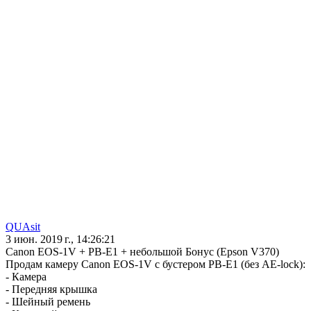
QUAsit
3 июн. 2019 г., 14:26:21
Canon EOS-1V + PB-E1 + небольшой Бонус (Epson V370)
Продам камеру Canon EOS-1V c бустером PB-E1 (без AE-lock):
- Камера
- Передняя крышка
- Шейный ремень