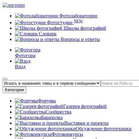
Фотолаборатории
NEW
Фотостудии
Школы фотографий
Словарь
Вопросы и ответы
Фотогора
Вход
Категории
Форумы
Галерея фотографий
Сообщества
Барахолка
Выставки и проекты
Обсуждение фототехники
Фотоконкурсы