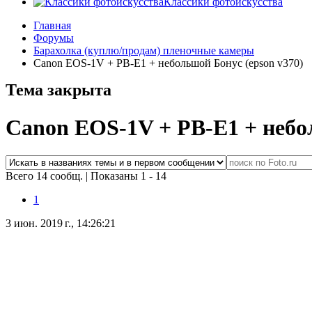
Классики фотоискусства
Главная
Форумы
Барахолка (куплю/продам) пленочные камеры
Canon EOS-1V + PB-E1 + небольшой Бонус (epson v370)
Тема закрыта
Canon EOS-1V + PB-E1 + небол
Всего 14 сообщ.
|
Показаны 1 - 14
1
3 июн. 2019 г., 14:26:21