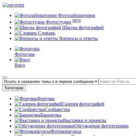
Фотолаборатории
NEW
Фотостудии
Школы фотографий
Словарь
Вопросы и ответы
Фотогора
Вход
Категории
Форумы
Галерея фотографий
Сообщества
Барахолка
Выставки и проекты
Обсуждение фототехники
Фотоконкурсы