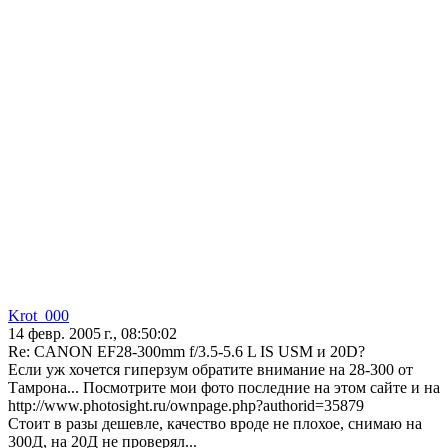
Krot_000
14 февр. 2005 г., 08:50:02
Re: CANON EF28-300mm f/3.5-5.6 L IS USM и 20D?
Если уж хочется гиперзум обратите внимание на 28-300 от
Тамрона... Посмотрите мои фото последние на этом сайте и на
http://www.photosight.ru/ownpage.php?authorid=35879
Стоит в разы дешевле, качество вроде не плохое, снимаю на
300Д, на 20Д не проверял...