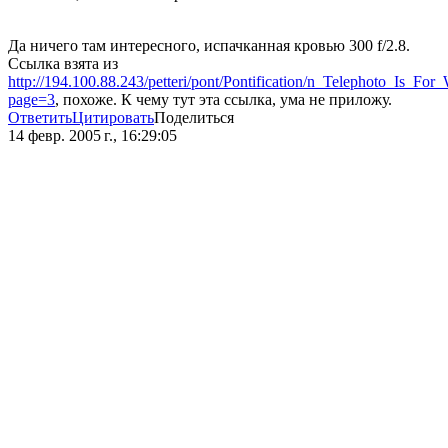
Да ничего там интересного, испачканная кровью 300 f/2.8.
Ссылка взята из
http://194.100.88.243/petteri/pont/Pontification/n_Telephoto_Is_F
page=3
, похоже. К чему тут эта ссылка, ума не приложу.
Ответить
Цитировать
Поделиться
14 февр. 2005 г., 16:29:05