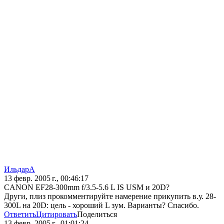
ИльдарА
13 февр. 2005 г., 00:46:17
CANON EF28-300mm f/3.5-5.6 L IS USM и 20D?
Други, плиз прокомментируйте намерение прикупить в.у. 28-
300L на 20D: цель - хороший L зум. Варианты? Спасибо.
Ответить
Цитировать
Поделиться
13 февр. 2005 г., 01:01:24