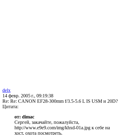
delx
14 февр. 2005 г., 09:19:38
Re: Re: CANON EF28-300mm f/3.5-5.6 L IS USM и 20D?
Цитата:
от: dimac
Сергей, закачайте, пожалуйста,
http://www.e9e9.com/img/khxd-01a.jpg к себе на
хост, охота посмотреть.