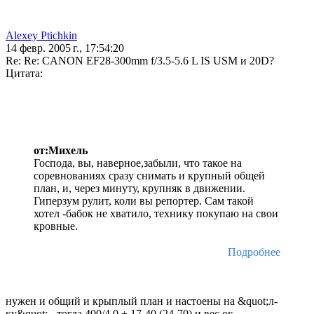
Alexey Ptichkin
14 февр. 2005 г., 17:54:20
Re: Re: CANON EF28-300mm f/3.5-5.6 L IS USM и 20D?
Цитата:
от:Михель
Господа, вы, наверное,забыли, что такое на
соревнованиях сразу снимать и крупный общей
план, и, через минуту, крупняк в движении.
Гиперзум рулит, коли вы репортер. Сам такой
хотел -бабок не хватило, технику покупаю на свои
кровные.
Подробнее
нужен и общий и крыплый план и настоены на &quot;л-
ку&quot; - тогда 400/4,0 + 17-40 (24-70) и вес ок.