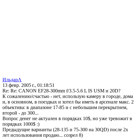
ИльдарА
13 февр. 2005 г., 01:18:51
Re: Re: CANON EF28-300mm f/3.5-5.6 L IS USM и 20D?
К сожалению/счастью - нет, использую камеру в городе, дома
и, в основном, в поездках и хотел бы иметь в арсенале макс. 2
объектива: в диапазоне 17-85 и с небольшим перекрытием,
второй - до 300...
Вопрос денег не актуален в порядках 10$, но уже тревожит в
порядках 1000$ :)
Предыдущие варианты (28-135 и 75-300 на 30QD) после 2х
лет использования продаю... созрел 8)