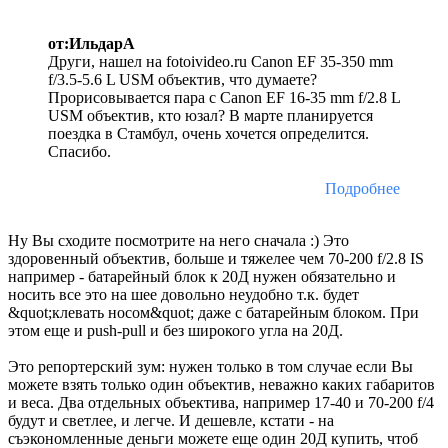
от:ИльдарА
Други, нашел на fotoivideo.ru Canon EF 35-350 mm
f/3.5-5.6 L USM объектив, что думаете?
Прорисовывается пара с Canon EF 16-35 mm f/2.8 L
USM объектив, кто юзал? В марте планируется
поездка в Стамбул, очень хочется определится.
Спасибо.
Подробнее
Ну Вы сходите посмотрите на него сначала :) Это
здоровенный объектив, больше и тяжелее чем 70-200 f/2.8 IS
например - батарейный блок к 20Д нужен обязательно и
носить все это на шее довольно неудобно т.к. будет
&quot;клевать носом&quot; даже с батарейным блоком. При
этом еще и push-pull и без широкого угла на 20Д.
Это репортерский зум: нужен только в том случае если Вы
можете взять только один объектив, неважно каких габаритов
и веса. Два отдельных объектива, например 17-40 и 70-200 f/4
будут и светлее, и легче. И дешевле, кстати - на
съэкономленные деньги можете еще один 20Д купить, чтоб