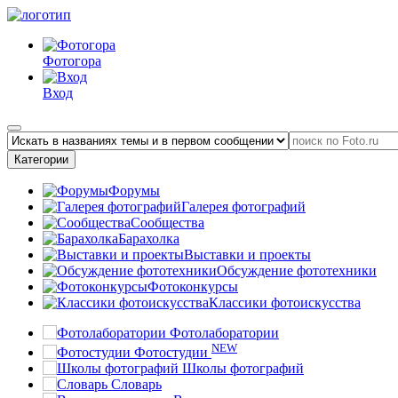
Фотогора
Вход
Категории
Форумы
Галерея фотографий
Сообщества
Барахолка
Выставки и проекты
Обсуждение фототехники
Фотоконкурсы
Классики фотоискусства
Фотолаборатории
NEW
Фотостудии
Школы фотографий
Словарь