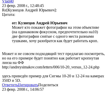
Vlad40
23 февр. 2008 г., 12:48:45
Re[Кузнецов Андрей Юрьевич]:
Цитата:
от: Кузнецов Андрей Юрьевич
Может кто покажет фотографии на этом объективе
(на одинаковом фокусном, предпочтительно на10)
две фотографии снятые с одного места разными
тушками, хочу разобратся как будет работать кроп.
Может и не совсем подходящий тест предлагаю посмотреть,
но на его примере будет понятно как работает кропнутая
линза на ФФ
http://andreysimakov.com/letters/006/10-20_versus_12-24.php
здесь приведён пример для Сигмы 10-20 и 12-24 на камерах
350D и 5D.
Ответить
Цитировать
Поделиться
23 февр. 2008 г., 14:06:57