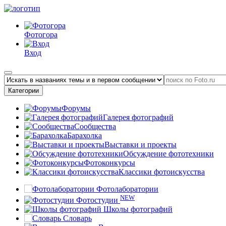
Фотогора
Вход
Категории
Форумы
Галерея фотографий
Сообщества
Барахолка
Выставки и проекты
Обсуждение фототехники
Фотоконкурсы
Классики фотоискусства
Фотолаборатории
NEW
Фотостудии
Школы фотографий
Словарь