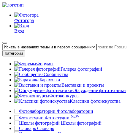
Фотогора
Вход
Категории
Форумы
Галерея фотографий
Сообщества
Барахолка
Выставки и проекты
Обсуждение фототехники
Фотоконкурсы
Классики фотоискусства
Фотолаборатории
NEW
Фотостудии
Школы фотографий
Словарь