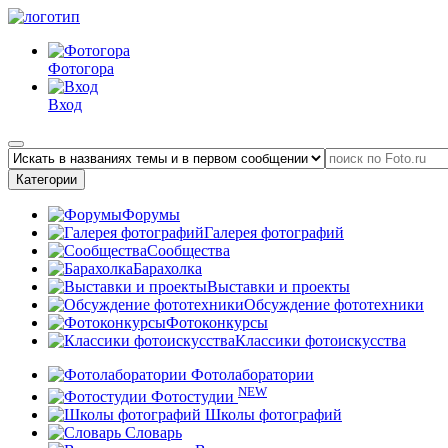
Фотогора
Вход
Категории
Форумы
Галерея фотографий
Сообщества
Барахолка
Выставки и проекты
Обсуждение фототехники
Фотоконкурсы
Классики фотоискусства
Фотолаборатории
NEW
Фотостудии
Школы фотографий
Словарь