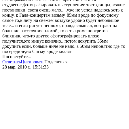
студвесне,фотографировать выступления: театр,танцы,всякие
постановки, света очень мало.,...уже не успел,надеюсь хоть к
концу, к Гала-концертам возьму. 85мм вроде по фокусному
самое то,к лету на свежем воздухе удобно будет небольшое
теле... и если рисует неплохо, правда слышал, контраст на
большие расстояния плохой, то есть кроме портретов
блихниж, что-то другое сфотографировать плохо
получится,это минус конечно...потом докупить 35мм
докупить если, больше ниче не надо, а 50мм непонятно где-то
посередине,но Сигму вроде хвалят.
Посоветуйте...
Ответить
Цитировать
Поделиться
28 мар. 2010 г., 15:31:33