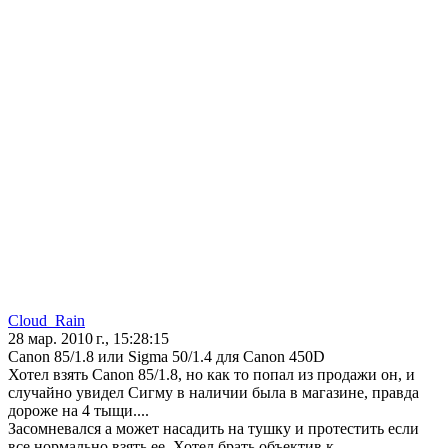
Cloud_Rain
28 мар. 2010 г., 15:28:15
Canon 85/1.8 или Sigma 50/1.4 для Canon 450D
Хотел взять Canon 85/1.8, но как то попал из продажи он, и
случайно увидел Сигму в наличии была в магазине, правда
дороже на 4 тыщи....
Засомневался а может насадить на тушку и протестить если
все нормально взять ее. Хотел брать объектив к