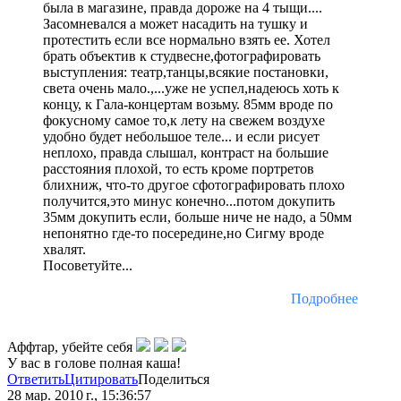
была в магазине, правда дороже на 4 тыщи....
Засомневался а может насадить на тушку и
протестить если все нормально взять ее. Хотел
брать объектив к студвесне,фотографировать
выступления: театр,танцы,всякие постановки,
света очень мало.,...уже не успел,надеюсь хоть к
концу, к Гала-концертам возьму. 85мм вроде по
фокусному самое то,к лету на свежем воздухе
удобно будет небольшое теле... и если рисует
неплохо, правда слышал, контраст на большие
расстояния плохой, то есть кроме портретов
блихниж, что-то другое сфотографировать плохо
получится,это минус конечно...потом докупить
35мм докупить если, больше ниче не надо, а 50мм
непонятно где-то посередине,но Сигму вроде
хвалят.
Посоветуйте...
Подробнее
Аффтар, убейте себя
У вас в голове полная каша!
Ответить
Цитировать
Поделиться
28 мар. 2010 г., 15:36:57