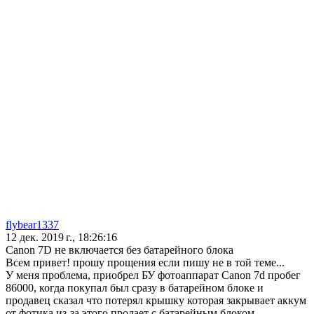
flybear1337
12 дек. 2019 г., 18:26:16
Canon 7D не включается без батарейного блока
Всем привет! прошу прощения если пишу не в той теме...
У меня проблема, приобрел БУ фотоаппарат Canon 7d пробег
86000, когда покупал был сразу в батарейном блоке и
продавец сказал что потерял крышку которая закрывает аккум
от фотика из-за этого продает с батарейным блоком.