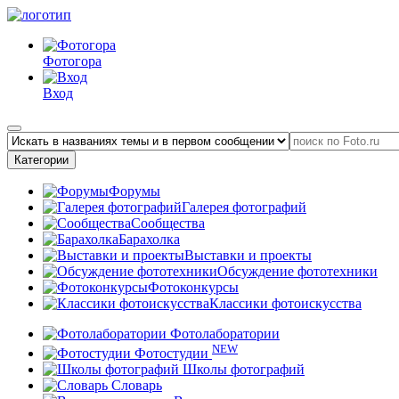
Фотогора
Вход
Категории
Форумы
Галерея фотографий
Сообщества
Барахолка
Выставки и проекты
Обсуждение фототехники
Фотоконкурсы
Классики фотоискусства
Фотолаборатории
NEW
Фотостудии
Школы фотографий
Словарь