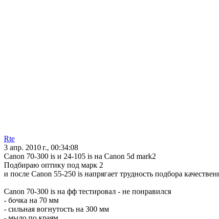
Rte
3 апр. 2010 г., 00:34:08
Canon 70-300 is и 24-105 is на Canon 5d mark2
Подбираю оптику под марк 2
и после Canon 55-250 is напрягает трудность подбора качествен
Canon 70-300 is на фф тестировал - не понравился
- бочка на 70 мм
- сильная вогнутость на 300 мм
- мыло по краям