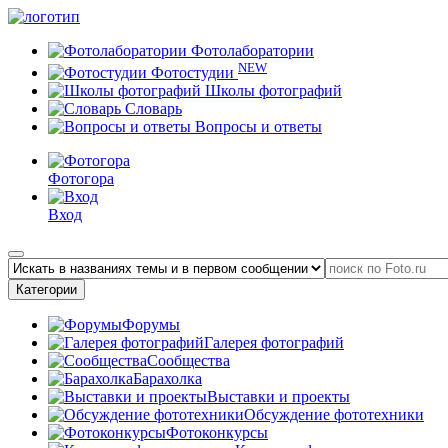
Фотолаборатории
NEW
Фотостудии
Школы фотографий
Словарь
Вопросы и ответы
Фотогора
Вход
Категории
Форумы
Галерея фотографий
Сообщества
Барахолка
Выставки и проекты
Обсуждение фототехники
Фотоконкурсы