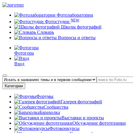
Фотолаборатории
NEW
Фотостудии
Школы фотографий
Словарь
Вопросы и ответы
Фотогора
Вход
Категории
Форумы
Галерея фотографий
Сообщества
Барахолка
Выставки и проекты
Обсуждение фототехники
Фотоконкурсы