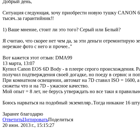
Добрый день,
Ситуация следующая, хочу приобрести новую тушку CANON 6D. Н
тысяч..за гарантийник!!
1) Ваше мнение, стоит ли это того? Серый или Белый?
Я считаю, что скорее нет чем да, за эти деньги отремонтирую 
нерезкие фото с него и прочее.."
Вот кажется этот отзыв: DMA99
13 марта, 13:07
Купил Canon EOS 6D Body - в плеере серого происхождения. Ра
получил подтверждения своей догадке, но поеду в сервис и поп
При комнатном освещении, автомат на 7D ставил ISO = 1600, а
сюжеты что и на 7D - ужасное качество.
Мой опыт = 8 лет, не берусь утверждать но все таки я правильн
Боюсь нарваться на подобный экземпляр..Тогда никакие 16 шту
Заранее благодарю
Ответить
Цитировать
Поделиться
20 июн. 2013 г., 15:15:27