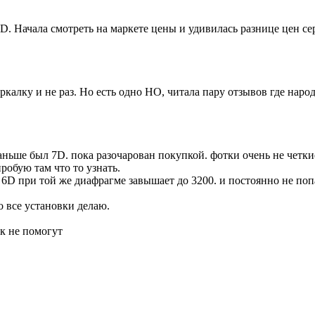
ачала смотреть на маркете цены и удивилась разнице цен серых
зеркалку и не раз. Но есть одно НО, читала пару отзывов где нар
ньше был 7D. пока разочарован покупкой. фотки очень не четкие
робую там что то узнать.
 6D при той же диафрагме завышает до 3200. и постоянно не поп
о все установки делаю.
к не помогут